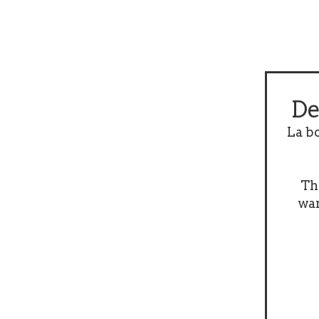
De
La b
Th
wan