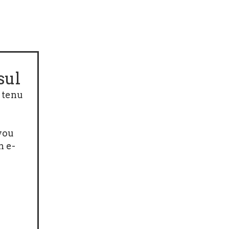
sul
 tenu
you
n e-